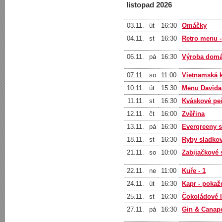
listopad 2026
03.11.
út
16:30
Omáčky
04.11.
st
16:30
Retro menu -
06.11.
pá
16:30
Výroba domá
07.11.
so
11:00
Vietnamská k
10.11.
út
15:30
Menu Davida 
11.11.
st
16:30
Kváskové pe
12.11.
čt
16:00
Zvěřina
13.11.
pá
16:30
Evergreeny s
18.11.
st
16:30
Ryby sladko
21.11.
so
10:00
Zabijačkové s
22.11.
ne
11:00
Kuře - 1
24.11.
út
16:30
Kapr - pokaž
25.11.
st
16:30
Čokoládové 
27.11.
pá
16:30
Gin & Canap