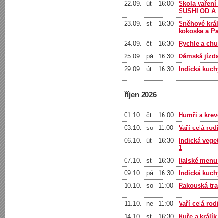
22.09.
út
16:00
Škola vaření
SUSHI OD A do
23.09.
st
16:30
Sněhové králo
kokoska a P
24.09.
čt
16:30
Rychle a chut
25.09.
pá
16:30
Dámská jízd
29.09.
út
16:30
Indická kuch
říjen 2026
01.10.
čt
16:00
Humři a krev
03.10.
so
11:00
Vaří celá rod
06.10.
út
16:30
Indická vege
1
07.10.
st
16:30
Italské menu
09.10.
pá
16:30
Indická kuch
10.10.
so
11:00
Rakouská tra
11.10.
ne
11:00
Vaří celá rod
14.10.
st
16:30
Kuře a králík