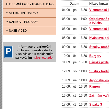
Datum
Název kurzu
»
FIREMNÍ AKCE / TEAMBUILDING
04.09.
pá
16:30
Vietnamská k
»
SOUKROMÉ OSLAVY
05.09.
so
11:00
Odpalované t
»
DÁRKOVÉ POUKAZY
a éclairs
06.09.
ne
11:00
Vietnamská k
»
NAŠE VIDEO
08.09.
út
16:30
Kváskové pe
Informace o parkování
09.09.
st
16:30
Steaky, omáč
v blízkosti našeho studia
v souvislosti s rezidentním
10.09.
čt
16:30
Burgery
parkováním
naleznete zde
.
11.09.
pá
16:30
Pánská jízda
12.09.
so
11:00
Sushi - tradi
13.09.
ne
11:00
Japonská kuc
15.09.
út
16:30
Ramen
16.09.
st
16:30
Začínám vařit
17.09.
čt
16:30
Steaky 3