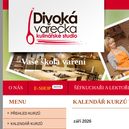
Vaše škola vaření
O NÁS
ŠÉFKUCHAŘI A LEKTOŘ
E-SHOP
NOVÉ
MENU
KALENDÁŘ KURZŮ 
»
PŘEHLED KURZŮ
září 2026
»
KALENDÁŘ KURZŮ