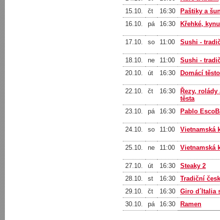
15.10.
čt
16:30
Paštiky a šu
16.10.
pá
16:30
Křehké, kynut
17.10.
so
11:00
Sushi - tradi
18.10.
ne
11:00
Sushi - tradi
20.10.
út
16:30
Domácí těsto
22.10.
čt
16:30
Řezy, rolády 
těsta
23.10.
pá
16:30
Pablo EscoBA
24.10.
so
11:00
Vietnamská k
25.10.
ne
11:00
Vietnamská k
27.10.
út
16:30
Steaky 2
28.10.
st
16:30
Tradiční čes
29.10.
čt
16:30
Giro d´Italia
30.10.
pá
16:30
Ramen