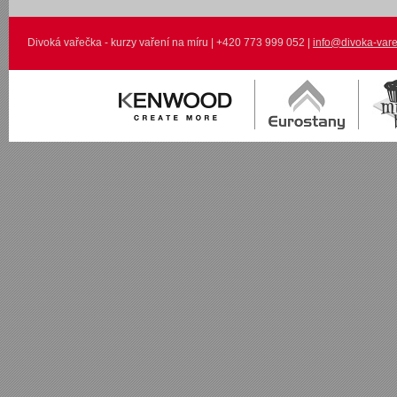
Divoká vařečka - kurzy vaření na míru | +420 773 999 052 |
info@divoka-vare