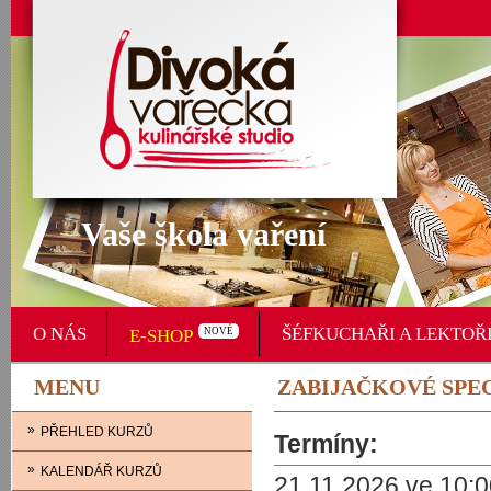
Vaše škola vaření
O NÁS
ŠÉFKUCHAŘI A LEKTOŘ
E-SHOP
NOVÉ
MENU
ZABIJAČKOVÉ SPEC
»
PŘEHLED KURZŮ
Termíny:
»
KALENDÁŘ KURZŮ
21.11.2026 ve 10:0