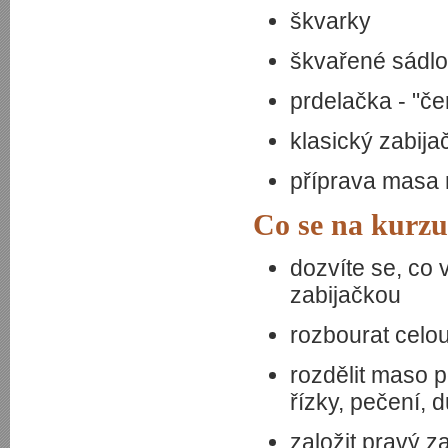
škvarky
škvařené sádl
prdelačka - "č
klasický zabij
příprava masa n
Co se na kurzu
dozvíte se, co
zabijačkou
rozbourat celou
rozdělit maso p
řízky, pečení, d
založit pravý z