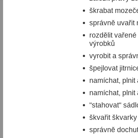
škrabat mozeče
správně uvařit
rozdělit vařené
výrobků
vyrobit a správ
špejlovat jitrnic
namíchat, plnit 
namíchat, plnit 
"stahovat" sádl
škvařit škvarky
správně dochuti