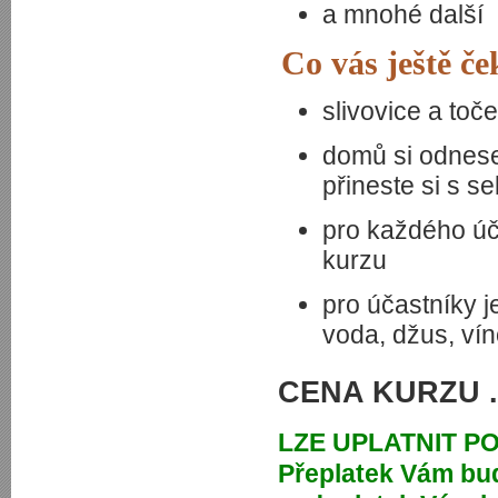
a mnohé další
Co vás ještě če
slivovice a toč
domů si odnese
přineste si s s
pro každého úča
kurzu
pro účastníky j
voda, džus, vín
CENA KURZU ...
LZE UPLATNIT P
Přeplatek Vám bu