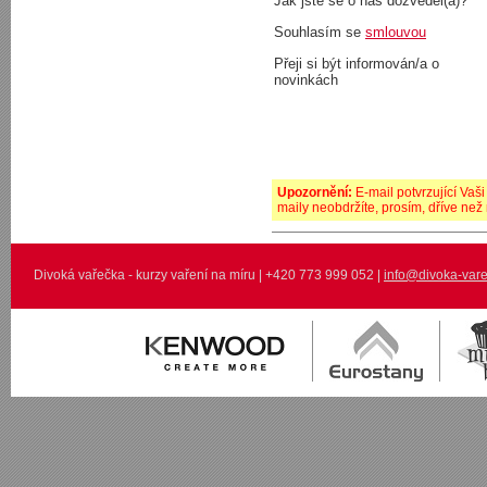
Jak jste se o nás dozvěděl(a)?
Souhlasím se
smlouvou
Přeji si být informován/a o
novinkách
Upozornění:
E-mail potvrzující Vaš
maily neobdržíte, prosím, dříve než
Divoká vařečka - kurzy vaření na míru | +420 773 999 052 |
info@divoka-vare