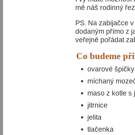
mě náš rodinný řezn
PS. Na zabijačce 
dodaným přímo z ja
veřejně pořádat za
Co budeme přip
ovarové špičk
míchaný mozeč
maso z kotle s
jitrnice
jelita
tlačenka