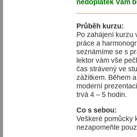
nedoplatek Vám b
Průběh kurzu:
Po zahájení kurzu 
práce a harmonogra
seznámíme se s pra
lektor vám vše pečl
čas strávený ve st
zážitkem. Během a
moderní prezentac
trvá 4 – 5 hodin.
Co s sebou:
Veškeré pomůcky k
nezapomeňte pouze