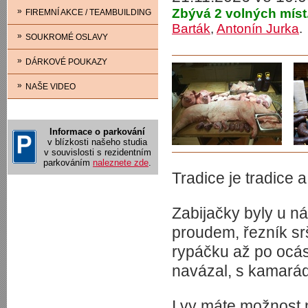
»
Zbývá 2 volných míst
FIREMNÍ AKCE / TEAMBUILDING
Barták
,
Antonín Jurka
»
SOUKROMÉ OSLAVY
»
DÁRKOVÉ POUKAZY
»
NAŠE VIDEO
Informace o parkování
v blízkosti našeho studia
v souvislosti s rezidentním
parkováním
naleznete zde
.
Tradice je tradice a
Zabijačky byly u ná
proudem, řezník srš
rypáčku až po ocáse
navázal, s kamará
I vy máte možnost 