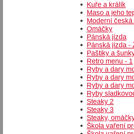
Kuře a králík
Maso a jeho te
Moderní česká 
Omáčky
Pánská jízda
Pánská jízda 
Paštiky a šunk
Retro menu - 1
Ryby a dary mo
Ryby a dary mo
Ryby a dary mo
Ryby sladkovo
Steaky 2
Steaky 3
Steaky, omáčky
Škola vaření pr
Škola vaření pr