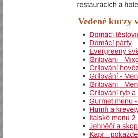
restauracích a hot
Vedené kurzy v
Domácí těstovi
Domácí párty
Evergreeny svě
Grilování - Mix
Grilování hově
Grilování - Menu
Grilování - Menu
Grilování ryb 
Gurmet menu -
Humři a krevet
Italské menu 2
Jehněčí a sko
Kapr - pokaždé