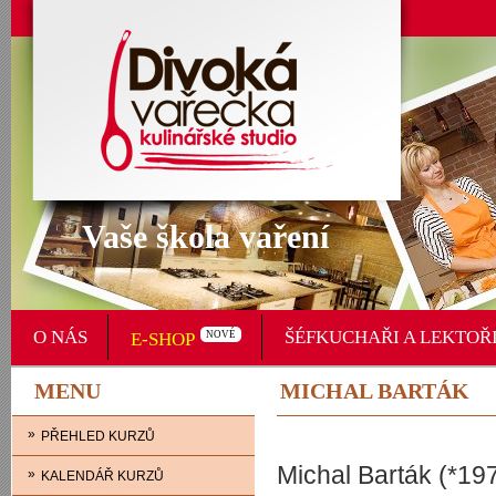
Vaše škola vaření
O NÁS
ŠÉFKUCHAŘI A LEKTOŘ
E-SHOP
NOVÉ
MENU
MICHAL BARTÁK
»
PŘEHLED KURZŮ
Michal Barták (*19
»
KALENDÁŘ KURZŮ