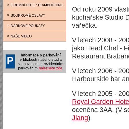
»
FIREMNÍ AKCE / TEAMBUILDING
Od roku 2009 vlast
»
SOUKROMÉ OSLAVY
kuchařské Studio 
vařečka.
»
DÁRKOVÉ POUKAZY
»
NAŠE VIDEO
V letech 2008 - 20
jako Head Chef - F
Restaurant Braban
Informace o parkování
v blízkosti našeho studia
v souvislosti s rezidentním
parkováním
naleznete zde
.
V letech 2006 - 200
Harbourside bar and
V letech 2005 - 20
Royal Garden Hote
oceněna 3AA. (V s
Jiang
)