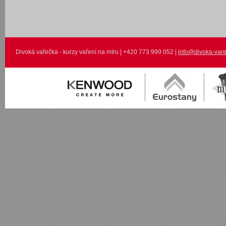
Divoká vařečka - kurzy vaření na míru | +420 773 999 052 |
info@divoka-vare