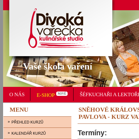
Vaše škola vaření
O NÁS
ŠÉFKUCHAŘI A LEKTOŘ
E-SHOP
NOVÉ
MENU
SNĚHOVÉ KRÁLOVS
PAVLOVA - KURZ V
»
PŘEHLED KURZŮ
Termíny:
»
KALENDÁŘ KURZŮ