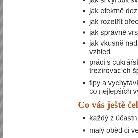
jak si vyrobit s
jak efektně dez
jak rozetřít oř
jak správně vrs
jak vkusně nad
vzhled
práci s cukrář
trezírovacích š
tipy a vychytáv
co nejlepších v
Co vás ještě če
každý z účastn
malý oběd či v