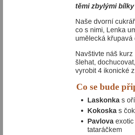
těmi zbylými bílk
Naše dvorní cukrá
co s nimi, Lenka um
umělecká křupavá d
Navštivte náš kurz
šlehat, dochucovat, 
vyrobit 4 ikonické 
Co se bude při
Laskonka
s oř
Kokoska
s čo
Pavlova
exoti
tataráčkem