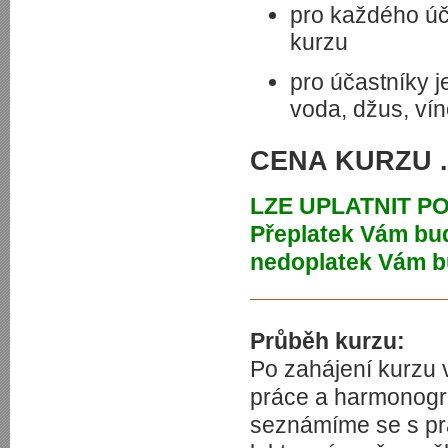
pro každého úča
kurzu
pro účastníky j
voda, džus, vín
CENA KURZU ...
LZE UPLATNIT P
Přeplatek Vám bu
nedoplatek Vám b
Průběh kurzu:
Po zahájení kurzu 
práce a harmonogra
seznámíme se s pra