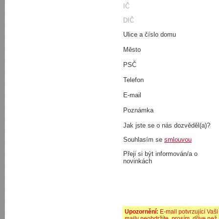
IČ
DIČ
Ulice a číslo domu
Město
PSČ
Telefon
E-mail
Poznámka
Jak jste se o nás dozvěděl(a)?
Souhlasím se
smlouvou
Přeji si být informován/a o
novinkách
Upozornění:
E-mail potvrzující Vaš
maily neobdržíte, prosím, dříve než