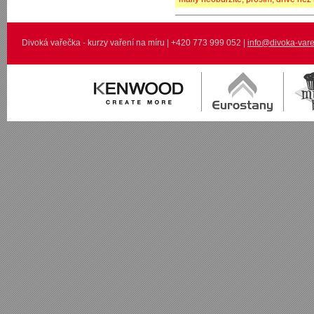
Divoká vařečka - kurzy vaření na míru | +420 773 999 052 |
info@divoka-vare