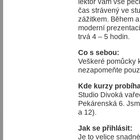
lektor vám vše pečl
čas strávený ve st
zážitkem. Během a
moderní prezentac
trvá 4 – 5 hodin.
Co s sebou:
Veškeré pomůcky k
nezapomeňte pouze
Kde kurzy probíha
Studio Divoká vaře
Pekárenská 6. Jsme
a 12).
Jak se přihlásit:
Je to velice snadné