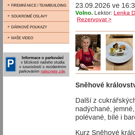
23.09.2026 ve 16:3
»
FIREMNÍ AKCE / TEAMBUILDING
Volno.
Lektor:
Lenka 
»
SOUKROMÉ OSLAVY
Rezervovat >
»
DÁRKOVÉ POUKAZY
»
NAŠE VIDEO
Informace o parkování
v blízkosti našeho studia
v souvislosti s rezidentním
parkováním
naleznete zde
.
Sněhové královstv
Další z cukrářskýc
nadýchané, jemné, 
polévané, bílé i b
Kurz Sněhové králo