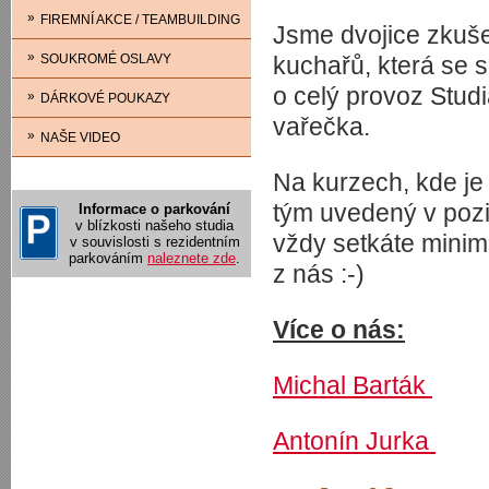
»
FIREMNÍ AKCE / TEAMBUILDING
Jsme dvojice zkuš
»
SOUKROMÉ OSLAVY
kuchařů, která se 
o celý provoz Stud
»
DÁRKOVÉ POUKAZY
vařečka.
»
NAŠE VIDEO
Na kurzech, kde je
tým uvedený v pozic
Informace o parkování
v blízkosti našeho studia
vždy setkáte minim
v souvislosti s rezidentním
parkováním
naleznete zde
.
z nás :-)
Více o nás:
Michal Barták
Antonín Jurka