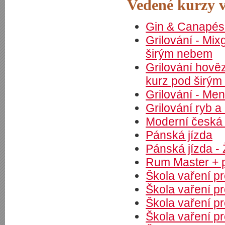
Vedené kurzy v
Gin & Canapés
Grilování - Mixg
širým nebem
Grilování hově
kurz pod širý
Grilování - Menu
Grilování ryb 
Moderní česká 
Pánská jízda
Pánská jízda 
Rum Master + 
Škola vaření pr
Škola vaření pr
Škola vaření pr
Škola vaření pr