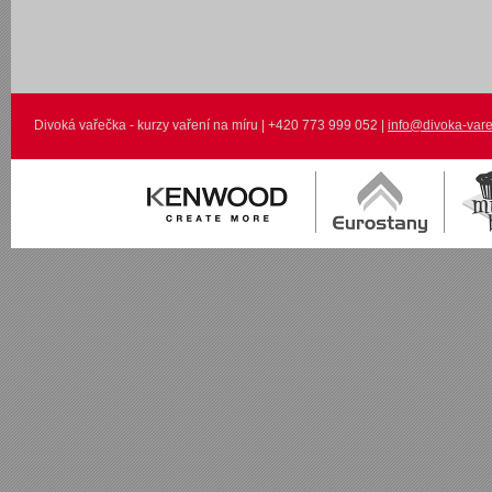
Divoká vařečka - kurzy vaření na míru | +420 773 999 052 |
info@divoka-vare