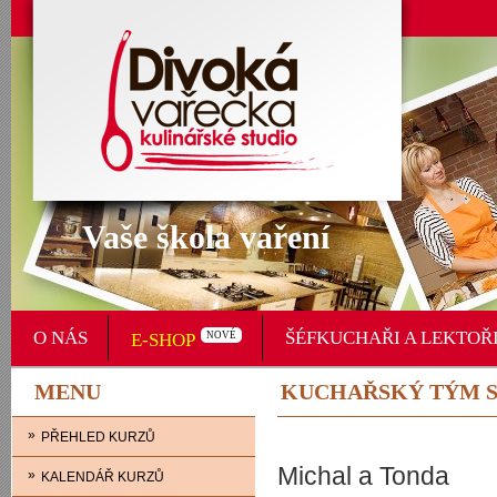
Vaše škola vaření
O NÁS
ŠÉFKUCHAŘI A LEKTOŘ
E-SHOP
NOVÉ
MENU
KUCHAŘSKÝ TÝM S
»
PŘEHLED KURZŮ
Michal a Tonda
»
KALENDÁŘ KURZŮ