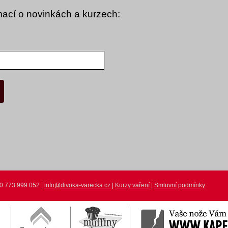
rmací o novinkách a kurzech:
20 773 999 052 |
info@divoka-varecka.cz
|
Kurzy vaření
|
Smluvní podmínky