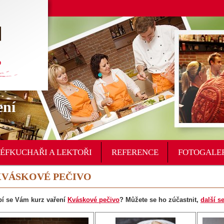
ení
ŠÉFKUCHAŘI A LEKTOŘI
REFERENCE
FOTOGALE
KVÁSKOVÉ PEČIVO
bí se Vám kurz vaření
Kváskové pečivo
? Můžete se ho zúčastnit,
další s