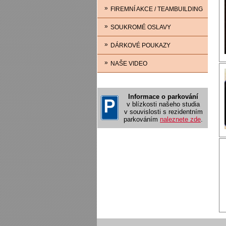
»
FIREMNÍ AKCE / TEAMBUILDING
»
SOUKROMÉ OSLAVY
»
DÁRKOVÉ POUKAZY
»
NAŠE VIDEO
Informace o parkování
v blízkosti našeho studia
v souvislosti s rezidentním
parkováním
naleznete zde
.