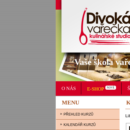
Vaše škola vař
O NÁS
E-SHOP
NOVÉ
MENU
»
PŘEHLED KURZŮ
Li
»
KALENDÁŘ KURZŮ